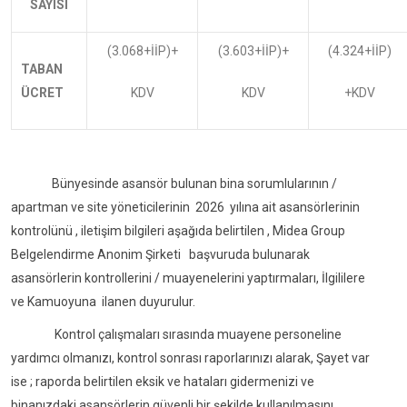
SAYISI
(3.068+İİP)+
(3.603+İİP)+
(4.324+İİP)
TABAN
ÜCRET
KDV
KDV
+KDV
Bünyesinde asansör bulunan bina sorumlularının /
apartman ve site yöneticilerinin 2026 yılına ait asansörlerinin
kontrolünü , iletişim bilgileri aşağıda belirtilen , Midea Group
Belgelendirme Anonim Şirketi başvuruda bulunarak
asansörlerin kontrollerini / muayenelerini yaptırmaları, İlgililere
ve Kamuoyuna ilanen duyurulur.
Kontrol çalışmaları sırasında muayene personeline
yardımcı olmanızı, kontrol sonrası raporlarınızı alarak, Şayet var
ise ; raporda belirtilen eksik ve hataları gidermenizi ve
binanızdaki asansörlerin güvenli bir şekilde kullanılmasını