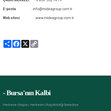
E-posta
: info@mideagroup.com.tr
Web sitesi
: www.mideagroup.com.tr
S
F
X
C
h
a
o
a
c
p
r
e
y
e
b
L
o
i
o
n
k
k
- Bursa'nın Kalbi
Herkese Ulaşan, Herkesin Ulaşabildiği Belediye