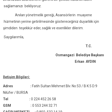
sağlamanızı bekliyoruz.
Anılan yönetmelik gereği, Asansörlerin muayene
hizmetinin yerine getirilmesinde göstereceğiniz duyarlılık için
şimdiden teşekkür eder, sağlık ve esenlikler dilerim.
Saygılarımla,
T.C.
Osmangazi Belediye Başkanı
Erkan AYDIN
İletişim Bilgileri:
Adres
:
Fatih Sultan Mehmet Blv. No:53 / B K:5 D:9
Nilüfer / BURSA
Tel :
0 224 452 26 58
GSM :
0 553 244 32 71
ÇAĞRI MERKEZİ :
0 850 532 14 19