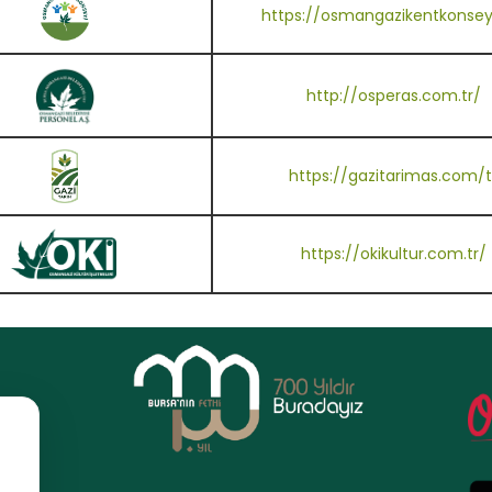
https://osmangazikentkonseyi
http://osperas.com.tr/
https://gazitarimas.com/t
https://okikultur.com.tr/