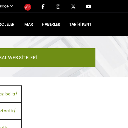
ürkçe
ROJELER
İMAR
HABERLER
TARIHI KENT
AL WEB SITELERI
i.bel.tr/
.bel.tr/
l.tr