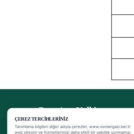
- Bursa'nın Kalbi
ÇEREZ TERCIHLERINIZ
Herkese Ulaşan, Herkesin Ulaşabildiği Belediye
Tanımlama bilgileri diğer adıyla çerezler, www.osmangazi.bel.tr
web sitesini ve hizmetlerimizi daha etkili bir şekilde sunmamızı