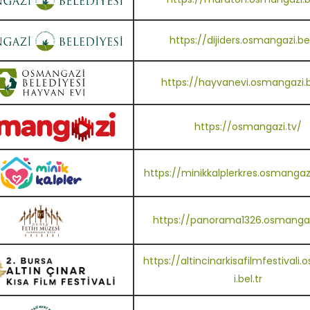
https://dijiders.osmangazi.bel
https://hayvanevi.osmangazi.be
https://osmangazi.tv/
https://minikkalplerkres.osmangazi.
https://panorama1326.osmangazi
https://altincinarkisafilmfestivali
i.bel.tr