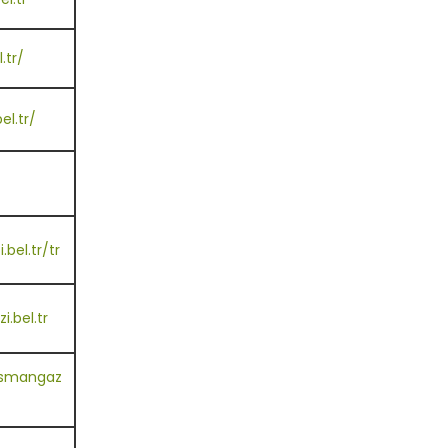
.tr/
l.tr/
bel.tr/tr
.bel.tr
.osmangaz