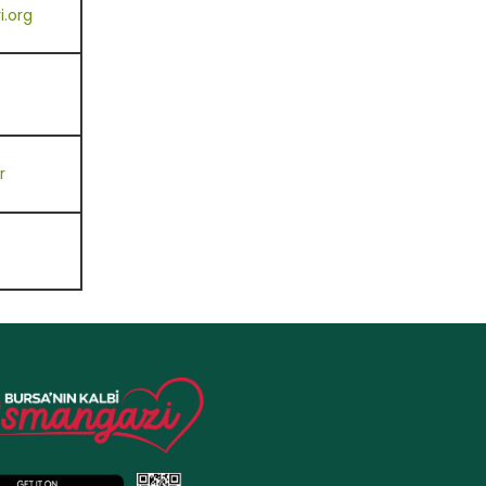
.org
r