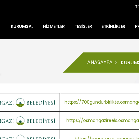
T
KURUMSAL
HİZMETLER
TESİSLER
ETKİNLİKLER
P
ANASAYFA
KURUMS
https://700gundurbirlikte.osmangaz
https://osmangazireels.osmangazi
https://maraton.osmangazi.be