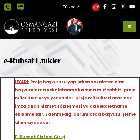
Türkçe
e-Ruhsat Linkler
UYARI:
Proje başvurusu yapılırken vekaleten olan
başvurularda vekaletname kısmına müteahhit-proje
müellifleri veya yer sahibi-proje müellifleri arasında
imzalanan hizmet sözleşmesi ya da vekaletname
eklenmelidir. Eklenmediği durumlarda başvuru işleme
alınmayacaktır.
E-Ruhsat Sistem Girişi