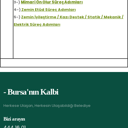
3-)
Mimari Ön Olur Süreç Adımları
4-)
Zemin Etüd Sür
eç Adımları
5-)
Zemin İyileştirme / Kazı Destek / Statik / Mekanik /
Elektrik Süre
ç
Adımları
- Bursa'nın Kalbi
Herkese Ulaşan, Herkesin Ulaşabildiği Belediye
Bizi arayın
444 16 01