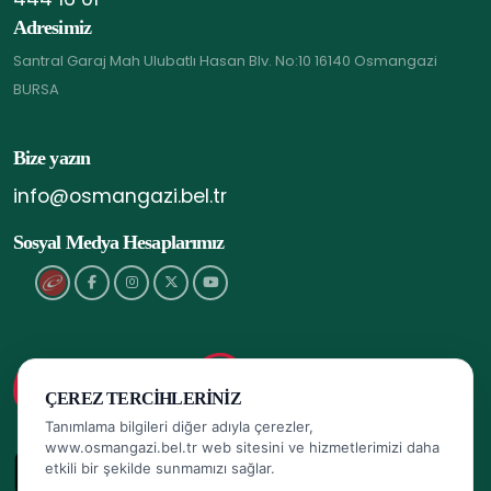
Adresimiz
Santral Garaj Mah Ulubatlı Hasan Blv. No:10 16140 Osmangazi
BURSA
Bize yazın
info@osmangazi.bel.tr
Sosyal Medya Hesaplarımız
ÇEREZ TERCIHLERINIZ
Tanımlama bilgileri diğer adıyla çerezler,
www.osmangazi.bel.tr web sitesini ve hizmetlerimizi daha
etkili bir şekilde sunmamızı sağlar.