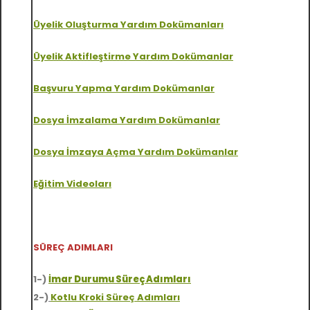
Üyelik Oluşturma Yardım Dokümanları
Üyelik Aktifleştirme Yardım Dokümanlar
Başvuru Yapma Yardım Dokümanlar
Dosya İmzalama Yardım Dokümanlar
Dosya İmzaya Açma Yardım Dokümanlar
Eğitim Videoları
SÜREÇ ADIMLARI
1-)
İmar Durumu Süreç Adımları
2-)
Kotlu Kroki Sür
eç Adımları