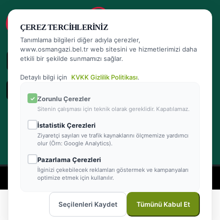
ÇEREZ TERCIHLERINIZ
Tanımlama bilgileri diğer adıyla çerezler,
www.osmangazi.bel.tr web sitesini ve hizmetlerimizi daha
etkili bir şekilde sunmamızı sağlar.
Detaylı bilgi için
KVKK Gizlilik Politikası
.
Zorunlu Çerezler
Sitenin çalışması için teknik olarak gereklidir. Kapatılamaz.
İstatistik Çerezleri
Ziyaretçi sayıları ve trafik kaynaklarını ölçmemize yardımcı
olur (Örn: Google Analytics).
Pazarlama Çerezleri
İlginizi çekebilecek reklamları göstermek ve kampanyaları
- Powered by Teracity
optimize etmek için kullanılır.
2026 © Osmangazi Belediyesi Tüm hakları saklıdır
Seçilenleri Kaydet
Tümünü Kabul Et