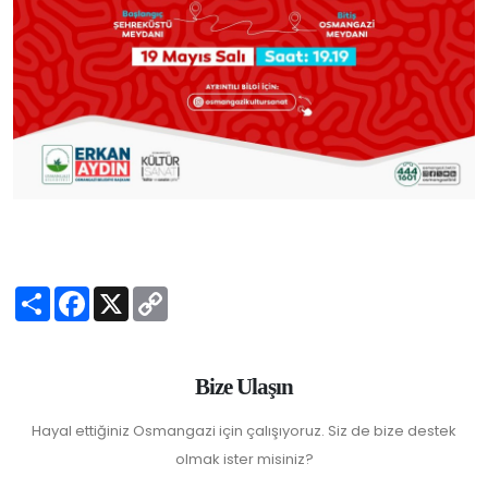
S
F
X
C
h
a
o
a
c
p
r
e
y
e
b
L
o
i
Bize Ulaşın
o
n
k
k
Hayal ettiğiniz Osmangazi için çalışıyoruz. Siz de bize destek
olmak ister misiniz?