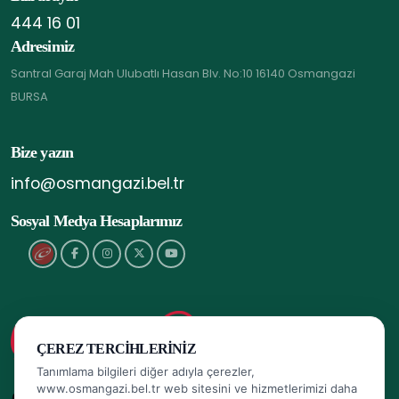
444 16 01
Adresimiz
Santral Garaj Mah Ulubatlı Hasan Blv. No:10 16140 Osmangazi
BURSA
Bize yazın
info@osmangazi.bel.tr
Sosyal Medya Hesaplarımız
ÇEREZ TERCIHLERINIZ
Tanımlama bilgileri diğer adıyla çerezler,
www.osmangazi.bel.tr web sitesini ve hizmetlerimizi daha