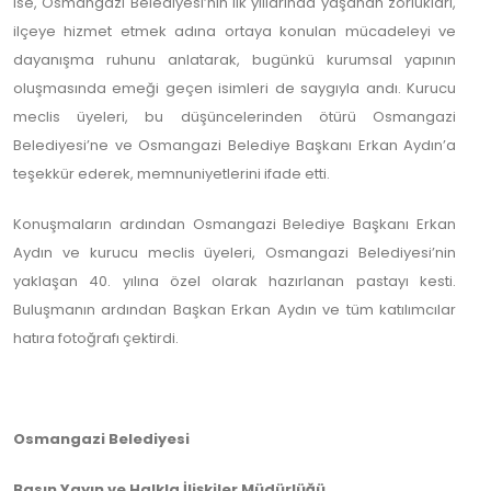
ise, Osmangazi Belediyesi’nin ilk yıllarında yaşanan zorlukları,
ilçeye hizmet etmek adına ortaya konulan mücadeleyi ve
dayanışma ruhunu anlatarak, bugünkü kurumsal yapının
oluşmasında emeği geçen isimleri de saygıyla andı. Kurucu
meclis üyeleri, bu düşüncelerinden ötürü Osmangazi
Belediyesi’ne ve Osmangazi Belediye Başkanı Erkan Aydın’a
teşekkür ederek, memnuniyetlerini ifade etti.
Konuşmaların ardından Osmangazi Belediye Başkanı Erkan
Aydın ve kurucu meclis üyeleri, Osmangazi Belediyesi’nin
yaklaşan 40. yılına özel olarak hazırlanan pastayı kesti.
Buluşmanın ardından Başkan Erkan Aydın ve tüm katılımcılar
hatıra fotoğrafı çektirdi.
Osmangazi Belediyesi
Basın Yayın ve Halkla İlişkiler Müdürlüğü