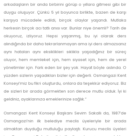
arkadaşların bir anda birbirini görüp o yıllara gitmesi gibi bir
duygu oluşuyor. Çünkü 5 yıl boyunca birlikte, bazen de karşı
karşıya mücadele edildi, birçok olaylar yaşandı. Mutlaka
herkesin birçok acı tatlı anısı var. Bunlar niye önemli? Tarih de
okuyoruz, izliyoruz. Hepsi yaşanmış, bu iyi olarak ders
alındığında bir daha tekrarlanmayan ama iyi ders almazsanız
aynı hataları aynı eksiklikleri sıklıkla yaşadığınız bir süreç
oluyor, hem memleket için, hem siyaset için, hem de yerel
yönetimler için. Fark eden bir şey yok. Hayat böyle aslında. O
yüzden sizlerin yaşadıkları bizler için değerli. Osmangazi Kent
Konseyi’miz bu fikri oluşturdu, onlara da teşekkür ediyoruz. Biz
de sizleri bir arada görmekten son derece mutlu olduk. İyi ki
geldiniz, ayaklarınıza emeklerinize sağlık.”
Osmangazi Kent Konseyi Başkanı Sevim Sakallı da, 1987’de
Osmangazi’nin ilk belediye meclis üyeleriyle bir arada
olmaktan duyduğu mutluluğu paylaştı. Kurucu meclis üyeleri