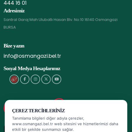
444 16 01
Adresimiz
Santral Garaj Mah Ulubatlı Hasan Blv. No:10 16140 Osmangazi
BURSA
Bize yazın
info@osmangazi.bel.tr
Sosyal Medya Hesaplarımız
ÇEREZ TERCIHLERINIZ
Tanımlama bilgileri diğer adıyla çerezler,
www.osmangazi.bel.tr web sitesini ve hizmetlerimizi daha
etkili bir şekilde sunmamızı sağlar.