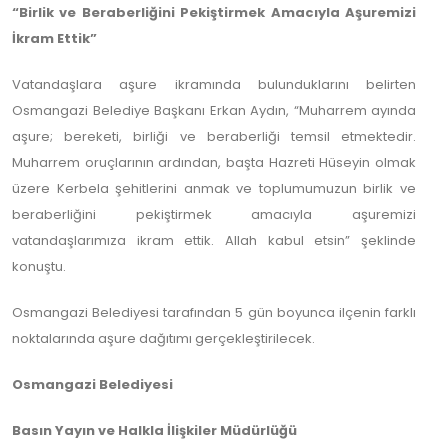
“Birlik ve Beraberliğini Pekiştirmek Amacıyla Aşuremizi
İkram Ettik”
Vatandaşlara aşure ikramında bulunduklarını belirten
Osmangazi Belediye Başkanı Erkan Aydın, “Muharrem ayında
aşure; bereketi, birliği ve beraberliği temsil etmektedir.
Muharrem oruçlarının ardından, başta Hazreti Hüseyin olmak
üzere Kerbela şehitlerini anmak ve toplumumuzun birlik ve
beraberliğini pekiştirmek amacıyla aşuremizi
vatandaşlarımıza ikram ettik. Allah kabul etsin” şeklinde
konuştu.
Osmangazi Belediyesi tarafından 5 gün boyunca ilçenin farklı
noktalarında aşure dağıtımı gerçekleştirilecek.
Osmangazi Belediyesi
Basın Yayın ve Halkla İlişkiler Müdürlüğü