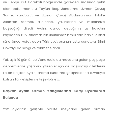
ve Pençe-Kilit Harekatı bölgesinde görevleri sırasında şehit
olan polis memuru Tayfun Baş, Jandarma Uzman Çavuş
Samet Karabulut ve Uzman Çavuş Abdurrahman Hilal’e
Allah’tan rahmet; ailelerine, yakınlarına ve milletimize
başsağlığı diledi. Aydın, ayrıca geçtiğimiz ay hayatını
kaybeden Türk sinemasının unutulmaz ismi Kadir İnanır ile kısa
süre önce vefat eden Türk tiyatrosunun usta sanatçısı Zihni
Göktay’ı da saygı ve rahmetle andı.
Yaklaşık 10 gün önce Venezuela’da meydana gelen peş peşe
depremlerde yaşamını yitirenler için de başsağlığı dileklerini
ileten Başkan Aydın, arama kurtarma çalışmalarına özveriyle
katılan Türk ekiplerine teşekkür etti.
Başkan Aydın Orman Yangınlarına Karşı Uyarılarda
Bulundu
Yaz aylarının gelişiyle birlikte meydana gelen orman