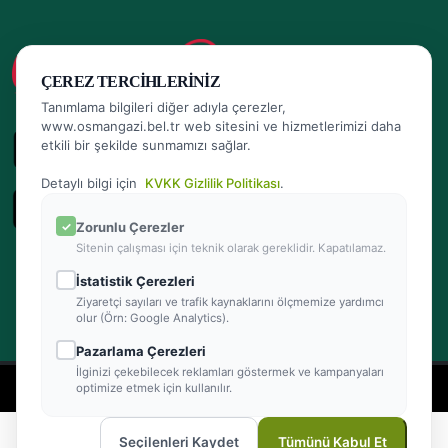
ÇEREZ TERCIHLERINIZ
Tanımlama bilgileri diğer adıyla çerezler,
www.osmangazi.bel.tr web sitesini ve hizmetlerimizi daha
etkili bir şekilde sunmamızı sağlar.
Detaylı bilgi için
KVKK Gizlilik Politikası
.
Zorunlu Çerezler
Sitenin çalışması için teknik olarak gereklidir. Kapatılamaz.
İstatistik Çerezleri
Ziyaretçi sayıları ve trafik kaynaklarını ölçmemize yardımcı
olur (Örn: Google Analytics).
Pazarlama Çerezleri
İlginizi çekebilecek reklamları göstermek ve kampanyaları
- Powered by Teracity
2026 © Osmangazi Belediyesi Tüm hakları saklıdır
optimize etmek için kullanılır.
Seçilenleri Kaydet
Tümünü Kabul Et