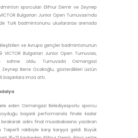
adminton sporcuları Elifnur Demir ve Zeynep
 VICTOR Bulgarian Junior Open Turnuvası’nda
m de Türk badmintonunu uluslararası arenada
çekleştirilen ve Avrupa gençler badmintonunun
U19 VICTOR Bulgarian Junior Open Turnuvası,
ine sahne oldu. Turnuvada Osmangazi
ve Zeynep Berre Ocakoğlu, gösterdikleri üstün
 başarılara imza attı.
adalya
dele eden Osmangazi Belediyesporlu sporcu
koyduğu başarılı performansla finale kadar
de bırakarak adını final müsabakasına yazdıran
ipei’li rakibiyle karşı karşıya geldi. Büyük
eti 16-21 kaybeden Elifnur Demir, ikinci sette