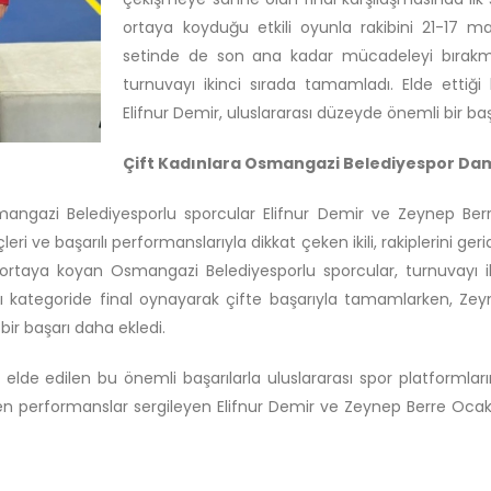
ortaya koyduğu etkili oyunla rakibini 21-17 m
setinde de son ana kadar mücadeleyi bırakma
turnuvayı ikinci sırada tamamladı. Elde etti
Elifnur Demir, uluslararası düzeyde önemli bir baş
Çift Kadınlara Osmangazi Belediyespor Da
mangazi Belediyesporlu sporcular Elifnur Demir ve Zeynep Ber
ve başarılı performanslarıyla dikkat çeken ikili, rakiplerini geri
ortaya koyan Osmangazi Belediyesporlu sporcular, turnuvayı
yrı kategoride final oynayarak çifte başarıyla tamamlarken, Z
bir başarı daha ekledi.
 elde edilen bu önemli başarılarla uluslararası spor platforml
performanslar sergileyen Elifnur Demir ve Zeynep Berre Ocakoğl