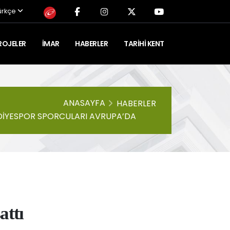
ürkçe
ROJELER
İMAR
HABERLER
TARIHI KENT
ANASAYFA
HABERLER
IYESPOR SPORCULARI AVRUPA’DA
attı