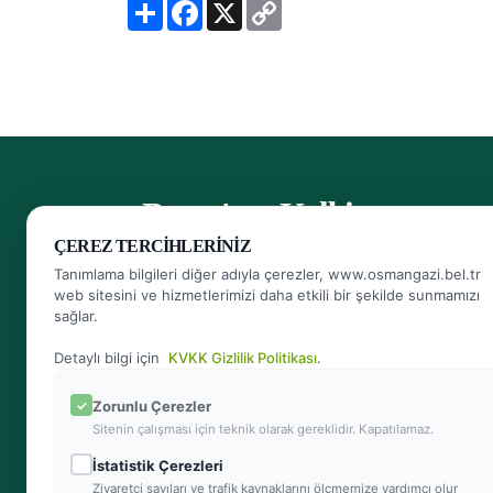
S
F
X
C
h
a
o
a
c
p
r
e
y
e
b
L
o
i
o
n
k
k
- Bursa'nın Kalbi
ÇEREZ TERCIHLERINIZ
Herkese Ulaşan, Herkesin Ulaşabildiği Belediye
Tanımlama bilgileri diğer adıyla çerezler, www.osmangazi.bel.tr
web sitesini ve hizmetlerimizi daha etkili bir şekilde sunmamızı
sağlar.
Bizi arayın
444 16 01
Detaylı bilgi için
KVKK Gizlilik Politikası
.
Zorunlu Çerezler
Sitenin çalışması için teknik olarak gereklidir. Kapatılamaz.
Bize yazın
İstatistik Çerezleri
info@osmangazi.bel.tr
Ziyaretçi sayıları ve trafik kaynaklarını ölçmemize yardımcı olur