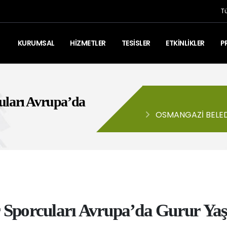
T
KURUMSAL
HİZMETLER
TESİSLER
ETKİNLİKLER
P
uları Avrupa’da
OSMANGAZI BELED
GURUR YAŞATTI
Sporcuları Avrupa’da Gurur Yaş