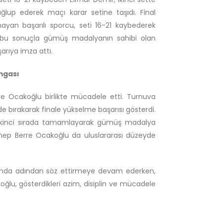
ağlup ederek maçı karar setine taşıdı. Final
yan başarılı sporcu, seti 16-21 kaybederek
ği bu sonuçla gümüş madalyanın sahibi olan
arıya imza attı.
mgası
re Ocakoğlu birlikte mücadele etti. Turnuva
de bırakarak finale yükselme başarısı gösterdi.
 ikinci sırada tamamlayarak gümüş madalya
eynep Berre Ocakoğlu da uluslararası düzeyde
arında adından söz ettirmeye devam ederken,
u, gösterdikleri azim, disiplin ve mücadele