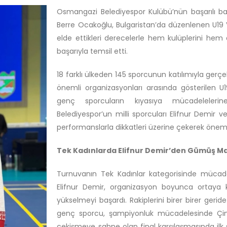
Osmangazi Belediyespor Kulübü’nün başarılı b
Berre Ocakoğlu, Bulgaristan’da düzenlenen U19
elde ettikleri derecelerle hem kulüplerini he
başarıyla temsil etti.
18 farklı ülkeden 145 sporcunun katılımıyla ger
önemli organizasyonları arasında gösterilen 
genç sporcuların kıyasıya mücadeleler
Belediyespor’un milli sporcuları Elifnur Demir 
performanslarla dikkatleri üzerine çekerek önemli
Tek Kadınlarda Elifnur Demir’den Gümüş M
Turnuvanın Tek Kadınlar kategorisinde müca
Elifnur Demir, organizasyon boyunca ortaya 
yükselmeyi başardı. Rakiplerini birer birer geri
genç sporcu, şampiyonluk mücadelesinde Çin Ta
çekişmeye sahne olan final karşılaşmasında ilk s