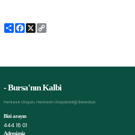
S
F
X
C
h
a
o
a
c
p
r
e
y
e
b
L
o
i
o
n
k
k
- Bursa'nın Kalbi
Herkese Ulaşan, Herkesin Ulaşabildiği Belediye
Bizi arayın
444 16 01
Adresimiz