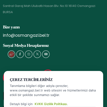
Santral Garaj Mah Ulubatlı Hasan Blv. No:10 16140 Osmangazi
BURSA
Bize yazın
info@osmangazi.bel.tr
Sosyal Medya Hesaplarımız
ÇEREZ TERCIHLERINIZ
Tanımlama bilgileri diğer adıyla çerezler,
www.osmangazi.bel.tr web sitesini ve hizmetlerimizi daha
etkili bir şekilde sunmamızı sağlar.
Detaylı bilgi için
KVKK Gizlilik Politikası
.