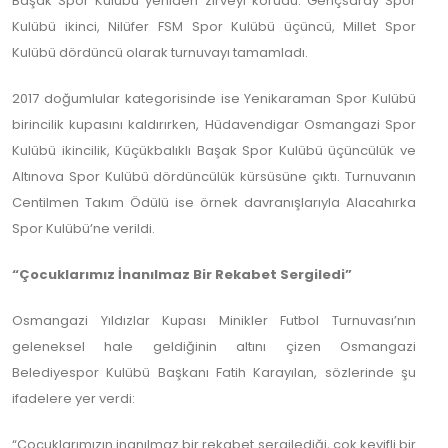
Başak Spor Kulübü yeniden zirveyi korudu. Gençsaray Spor
Kulübü ikinci, Nilüfer FSM Spor Kulübü üçüncü, Millet Spor
Kulübü dördüncü olarak turnuvayı tamamladı.
2017 doğumlular kategorisinde ise Yenikaraman Spor Kulübü
birincilik kupasını kaldırırken, Hüdavendigar Osmangazi Spor
Kulübü ikincilik, Küçükbalıklı Başak Spor Kulübü üçüncülük ve
Altınova Spor Kulübü dördüncülük kürsüsüne çıktı. Turnuvanın
Centilmen Takım Ödülü ise örnek davranışlarıyla Alacahırka
Spor Kulübü’ne verildi.
“Çocuklarımız İnanılmaz Bir Rekabet Sergiledi”
Osmangazi Yıldızlar Kupası Minikler Futbol Turnuvası’nın
geleneksel hale geldiğinin altını çizen Osmangazi
Belediyespor Kulübü Başkanı Fatih Karayılan, sözlerinde şu
ifadelere yer verdi:
“Çocuklarımızın inanılmaz bir rekabet sergilediği, çok keyifli bir