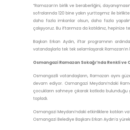
“Ramazan’ın birlik ve beraberliğini, dayanışmas
sofralarında 120 bine yakın yurttaşımız ile birlikt
daha fazla imkanlar olsun, daha fazla yapalı
çalışıyoruz. Bu iftarımıza da katıldınız, hepiniz
Başkan Erkan Aydın, iftar programının ardından
vatandaşlarla tek tek selamlaşarak Ramazan’ın 
Osmangazi Ramazan Sokağı’nda Renkli ve 
Osmangazili vatandaşların, Ramazan ayını güze
devam ediyor. Osmangazi Meydanı’ndaki Ramazan 
çocukların sahneye çıkarak katkıda bulunduğu gös
topladı.
Osmangazi Meydanı’ndaki etkinliklere katılan vat
Osmangazi Belediye Başkanı Erkan Aydın’a yürekt