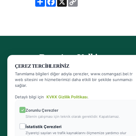
h
a
o
a
c
p
r
e
y
e
b
L
o
i
o
n
k
k
- Bursa'nın Kalbi
ÇEREZ TERCIHLERINIZ
Herkese Ulaşan, Herkesin Ulaşabildiği Belediye
Tanımlama bilgileri diğer adıyla çerezler, www.osmangazi.bel.tr
web sitesini ve hizmetlerimizi daha etkili bir şekilde sunmamızı
sağlar.
Bizi arayın
444 16 01
Detaylı bilgi için
KVKK Gizlilik Politikası
.
Zorunlu Çerezler
Sitenin çalışması için teknik olarak gereklidir. Kapatılamaz.
Bize yazın
İstatistik Çerezleri
info@osmangazi.bel.tr
Ziyaretçi sayıları ve trafik kaynaklarını ölçmemize yardımcı olur