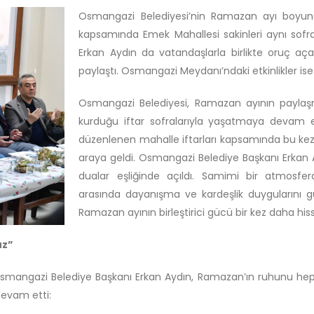
Osmangazi Belediyesi’nin Ramazan ayı boyunc
kapsamında Emek Mahallesi sakinleri aynı sof
Erkan Aydın da vatandaşlarla birlikte oruç a
paylaştı. Osmangazi Meydanı’ndaki etkinlikler is
Osmangazi Belediyesi, Ramazan ayının payl
kurduğu iftar sofralarıyla yaşatmaya devam ed
düzenlenen mahalle iftarları kapsamında bu kez 
araya geldi. Osmangazi Belediye Başkanı Erkan Ay
dualar eşliğinde açıldı. Samimi bir atmosfe
arasında dayanışma ve kardeşlik duygularını g
Ramazan ayının birleştirici gücü bir kez daha hiss
uz”
Osmangazi Belediye Başkanı Erkan Aydın, Ramazan’ın ruhunu hep bir
devam etti: