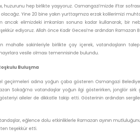
ını, huzurunu hep birlikte yaşıyoruz. Osmangazi’mizde iftar sofr
e olacağız. Yine 20 bine yakın yurttaşımıza erzak kolilerimizi muhtarl
m ancak elimizdeki imkanları sonuna kadar kullanarak, bir ne
e teşekkür ediyoruz. Allah önce Kadir Gecesi’ne ardından Ramazan B
 mahalle sakinleriyle birlikte çay içerek, vatandaşların talep 
hayırlara vesile olması temennisinde bulundu.
Coşkulu Buluşma
l geçirmeleri adına yoğun çaba gösteren Osmangazi Belediyesi
Sokağı’na vatandaşlar yoğun ilgi gösterirken, jonglör sirk gös
teriyi aileler de dikkatle takip etti. Gösterinin ardından sergi
andaşlar, eğlence dolu etkinliklerle Ramazan ayının mutluluğunu 
en teşekkür etti.