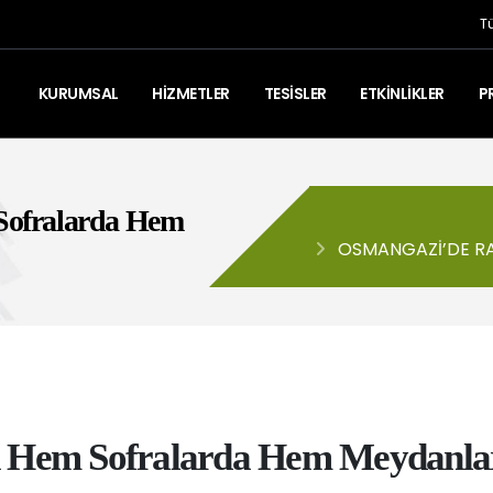
T
KURUMSAL
HİZMETLER
TESİSLER
ETKİNLİKLER
P
ofralarda Hem
OSMANGAZI’DE R
MEYDANLARDA YAŞA
Hem Sofralarda Hem Meydanlar