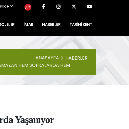
ürkçe
ROJELER
İMAR
HABERLER
TARIHI KENT
ANASAYFA
HABERLER
AMAZAN HEM SOFRALARDA HEM
NIYOR
da Yaşanıyor