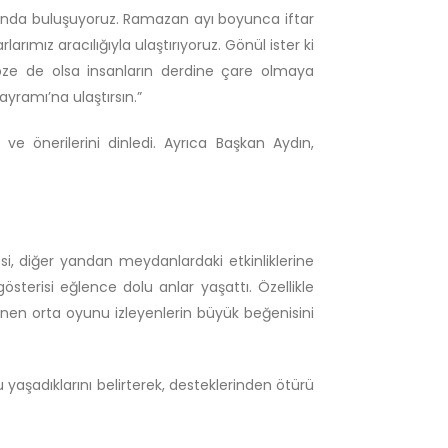
asında buluşuyoruz. Ramazan ayı boyunca iftar
arımız aracılığıyla ulaştırıyoruz. Gönül ister ki
bze de olsa insanların derdine çare olmaya
ayramı’na ulaştırsın.”
ve önerilerini dinledi. Ayrıca Başkan Aydın,
, diğer yandan meydanlardaki etkinliklerine
terisi eğlence dolu anlar yaşattı. Özellikle
lenen orta oyunu izleyenlerin büyük beğenisini
yaşadıklarını belirterek, desteklerinden ötürü