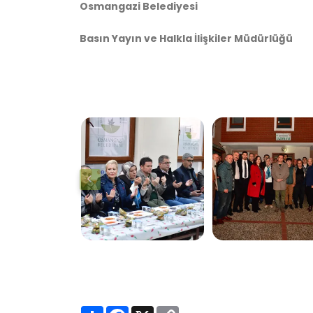
Osmangazi Belediyesi
Basın Yayın ve Halkla İlişkiler Müdürlüğü
S
F
X
C