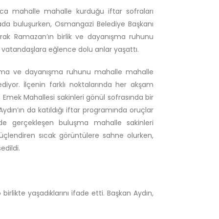
a mahalle mahalle kurduğu iftar sofraları
rada buluşurken, Osmangazi Belediye Başkanı
çarak Ramazan’ın birlik ve dayanışma ruhunu
e vatandaşlara eğlence dolu anlar yaşattı.
aşma ve dayanışma ruhunu mahalle mahalle
iyor. İlçenin farklı noktalarında her akşam
Emek Mahallesi sakinleri gönül sofrasında bir
dın’ın da katıldığı iftar programında oruçlar
rde gerçekleşen buluşma mahalle sakinleri
üçlendiren sıcak görüntülere sahne olurken,
edildi.
likte yaşadıklarını ifade etti. Başkan Aydın,