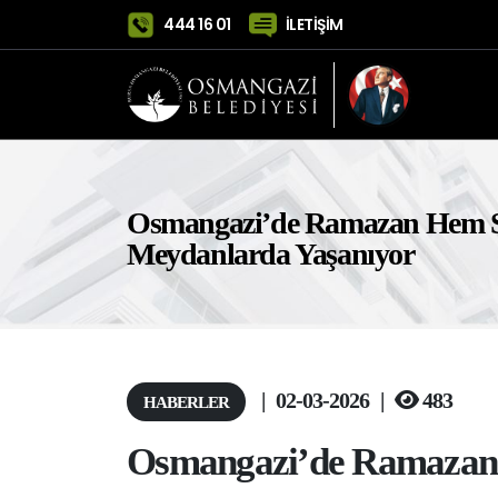
444 16 01
İLETİŞİM
Osmangazi’de Ramazan Hem S
Meydanlarda Yaşanıyor
|
02-03-2026
|
483
HABERLER
Osmangazi’de Ramazan 