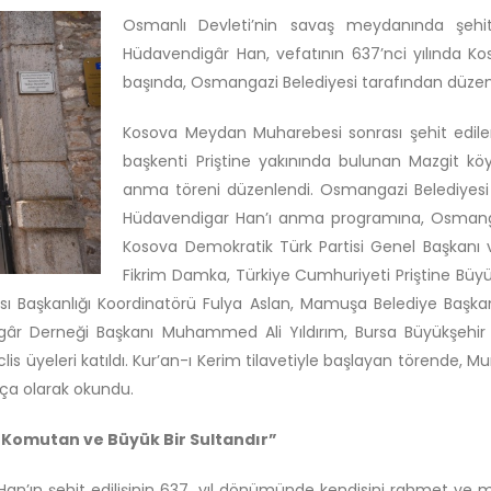
Osmanlı Devleti’nin savaş meydanında şehi
Hüdavendigâr Han, vefatının 637’nci yılında Koso
başında, Osmangazi Belediyesi tarafından düzen
Kosova Meydan Muharebesi sonrası şehit edile
başkenti Priştine yakınında bulunan Mazgit k
anma töreni düzenlendi. Osmangazi Belediyesi 
Hüdavendigar Han’ı anma programına, Osmangaz
Kosova Demokratik Türk Partisi Genel Başkanı
Fikrim Damka, Türkiye Cumhuriyeti Priştine Büyük
ansı Başkanlığı Koordinatörü Fulya Aslan, Mamuşa Belediye Başka
r Derneği Başkanı Muhammed Ali Yıldırım, Bursa Büyükşehir Bel
s üyeleri katıldı. Kur’an-ı Kerim tilavetiyle başlayan törende,
ça olarak okundu.
 Komutan ve Büyük Bir Sultandır”
an’ın şehit edilişinin 637. yıl dönümünde kendisini rahmet ve 