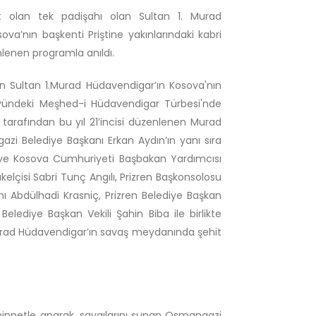
t olan tek padişahı olan Sultan 1. Murad
va’nın başkenti Priştine yakınlarındaki kabri
lenen programla anıldı.
n Sultan 1.Murad Hüdavendigar’ın Kosova'nın
öyündeki Meşhed-i Hüdavendigar Türbesi'nde
tarafından bu yıl 21’incisi düzenlenen Murad
i Belediye Başkanı Erkan Aydın’ın yanı sıra
 ve Kosova Cumhuriyeti Başbakan Yardımcısı
elçisi Sabri Tunç Angılı, Prizren Başkonsolosu
nı Abdülhadi Krasniç, Prizren Belediye Başkan
ediye Başkan Vekili Şahin Biba ile birlikte
 Murad Hüdavendigar’ın savaş meydanında şehit
minnetle anarak, saygılarını sunan Osmangazi