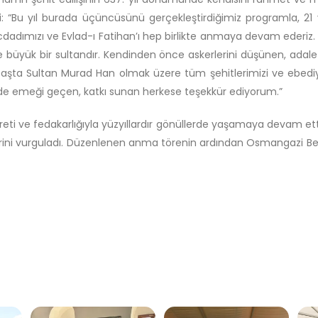
: “Bu yıl burada üçüncüsünü gerçekleştirdiğimiz programla, 21
; ecdadımızı ve Evlad-ı Fatihan’ı hep birlikte anmaya devam eder
üyük bir sultandır. Kendinden önce askerlerini düşünen, adale
başta Sultan Murad Han olmak üzere tüm şehitlerimizi ve ebediy
de emeği geçen, katkı sunan herkese teşekkür ediyorum.”
eti ve fedakarlığıyla yüzyıllardır gönüllerde yaşamaya devam etti
erini vurguladı. Düzenlenen anma törenin ardından Osmangazi Bel