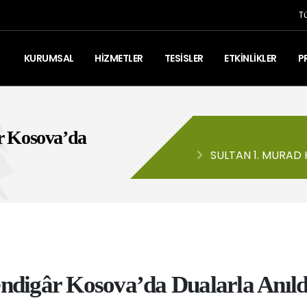
T
KURUMSAL
HİZMETLER
TESİSLER
ETKİNLİKLER
P
r Kosova’da
SULTAN 1. MURAD
ANILDI
ndigâr Kosova’da Dualarla Anıld