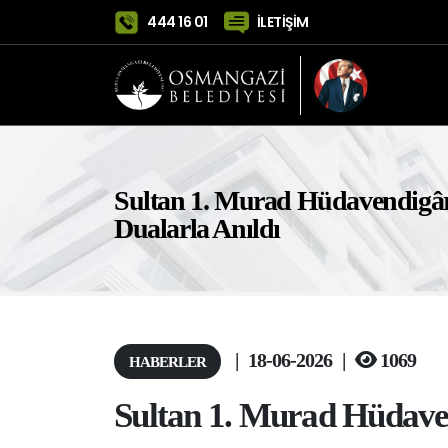
444 16 01
İLETİŞİM
Sultan 1. Murad Hüdavendigâ
Dualarla Anıldı
|
18-06-2026
|
1069
HABERLER
Sultan 1. Murad Hüdave