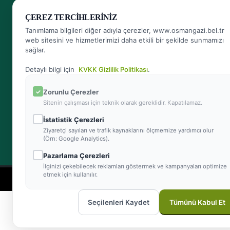
- Bursa'nın Kalbi
ÇEREZ TERCIHLERINIZ
Herkese Ulaşan, Herkesin Ulaşabildiği Belediye
Tanımlama bilgileri diğer adıyla çerezler, www.osmangazi.bel.tr
web sitesini ve hizmetlerimizi daha etkili bir şekilde sunmamızı
sağlar.
Bizi arayın
444 16 01
Detaylı bilgi için
KVKK Gizlilik Politikası
.
Zorunlu Çerezler
Sitenin çalışması için teknik olarak gereklidir. Kapatılamaz.
Bize yazın
İstatistik Çerezleri
info@osmangazi.bel.tr
Ziyaretçi sayıları ve trafik kaynaklarını ölçmemize yardımcı olur
(Örn: Google Analytics).
Pazarlama Çerezleri
İlginizi çekebilecek reklamları göstermek ve kampanyaları optimize
etmek için kullanılır.
Seçilenleri Kaydet
Tümünü Kabul Et