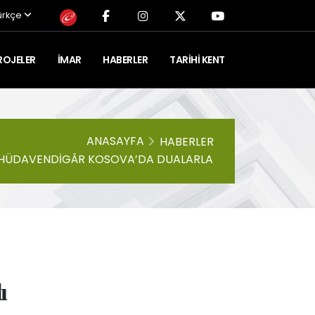
ürkçe
ROJELER
İMAR
HABERLER
TARIHI KENT
ANASAYFA
HABERLER
 HÜDAVENDIGÂR KOSOVA’DA DUALARLA
ı