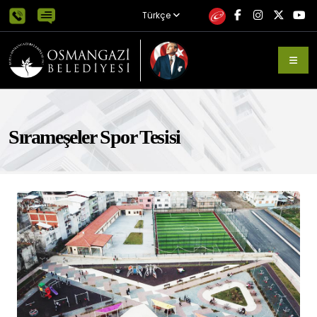
Türkçe
Sırameşeler Spor Tesisi