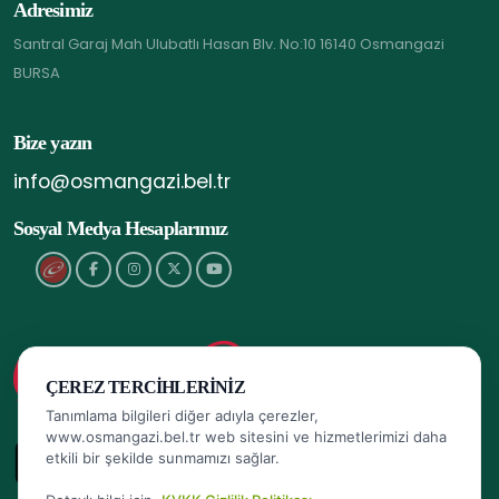
Adresimiz
Santral Garaj Mah Ulubatlı Hasan Blv. No:10 16140 Osmangazi
BURSA
Bize yazın
info@osmangazi.bel.tr
Sosyal Medya Hesaplarımız
ÇEREZ TERCIHLERINIZ
Tanımlama bilgileri diğer adıyla çerezler,
www.osmangazi.bel.tr web sitesini ve hizmetlerimizi daha
etkili bir şekilde sunmamızı sağlar.