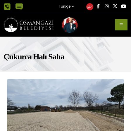
Türkçe
Çukurca Halı Saha