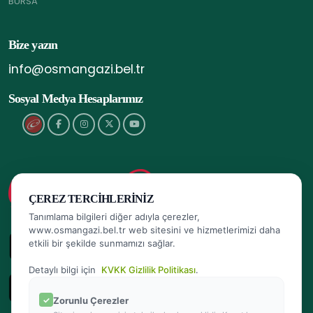
BURSA
Bize yazın
info@osmangazi.bel.tr
Sosyal Medya Hesaplarımız
ÇEREZ TERCIHLERINIZ
Tanımlama bilgileri diğer adıyla çerezler,
www.osmangazi.bel.tr web sitesini ve hizmetlerimizi daha
etkili bir şekilde sunmamızı sağlar.
Detaylı bilgi için
KVKK Gizlilik Politikası
.
Zorunlu Çerezler