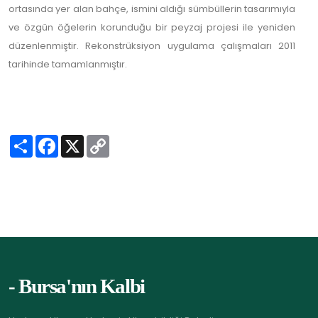
ortasında yer alan bahçe, ismini aldığı sümbüllerin tasarımıyla
ve özgün öğelerin korunduğu bir peyzaj projesi ile yeniden
düzenlenmiştir. Rekonstrüksiyon uygulama çalışmaları 2011
tarihinde tamamlanmıştır.
S
F
X
C
h
a
o
a
c
p
r
e
y
e
b
L
o
i
o
n
k
k
- Bursa'nın Kalbi