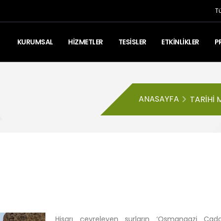
T
KURUMSAL
HİZMETLER
TESİSLER
ETKİNLİKLER
P
ANASAYFA
TARIHI 
Hisarı çevreleyen surların ‘Osmangazi Ca