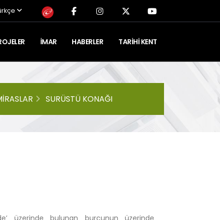
ürkçe
ROJELER
İMAR
HABERLER
TARIHI KENT
MIRASLAR
SURÜSTÜ KONAĞI
dde’ üzerinde bulunan burcunun üzerinde