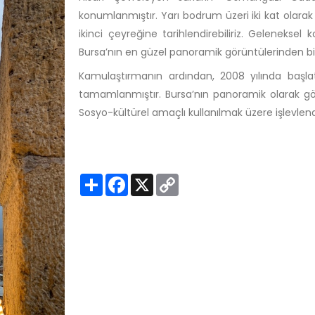
konumlanmıştır. Yarı bodrum üzeri iki kat olarak i
ikinci çeyreğine tarihlendirebiliriz. Geleneksel
Bursa’nın en güzel panoramik görüntülerinden bir
Kamulaştırmanın ardından, 2008 yılında başlatı
tamamlanmıştır. Bursa’nın panoramik olarak görü
Sosyo-kültürel amaçlı kullanılmak üzere işlevlendi
S
F
X
C
h
a
o
a
c
p
r
e
y
e
b
L
o
i
o
n
k
k