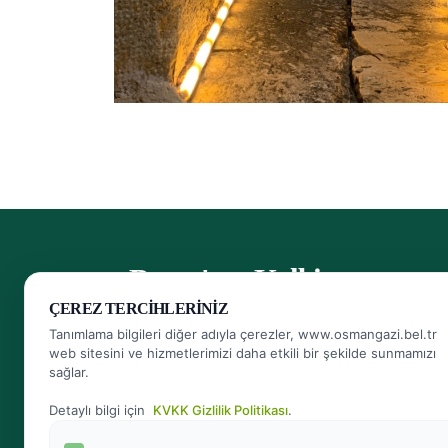
- Bursa'nın Kalbi
ÇEREZ TERCIHLERINIZ
Herkese Ulaşan, Herkesin Ulaşabildiği Belediye
Tanımlama bilgileri diğer adıyla çerezler, www.osmangazi.bel.tr
web sitesini ve hizmetlerimizi daha etkili bir şekilde sunmamızı
sağlar.
Bizi arayın
444 16 01
Detaylı bilgi için
KVKK Gizlilik Politikası
.