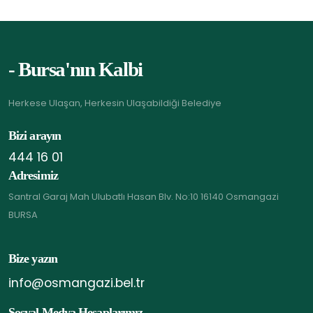
- Bursa'nın Kalbi
Herkese Ulaşan, Herkesin Ulaşabildiği Belediye
Bizi arayın
444 16 01
Adresimiz
Santral Garaj Mah Ulubatlı Hasan Blv. No:10 16140 Osmangazi
BURSA
Bize yazın
info@osmangazi.bel.tr
Sosyal Medya Hesaplarımız