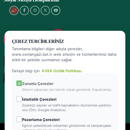
ÇEREZ TERCIHLERINIZ
Tanımlama bilgileri diğer adıyla çerezler,
www.osmangazi.bel.tr web sitesini ve hizmetlerimizi daha
etkili bir şekilde sunmamızı sağlar.
Detaylı bilgi için
KVKK Gizlilik Politikası
.
Zorunlu Çerezler
Sitenin çalışması için teknik olarak gereklidir. Kapatılamaz.
İstatistik Çerezleri
Ziyaretçi sayıları ve trafik kaynaklarını ölçmemize yardımcı
olur (Örn: Google Analytics).
Pazarlama Çerezleri
İlginizi çekebilecek reklamları göstermek ve kampanyaları