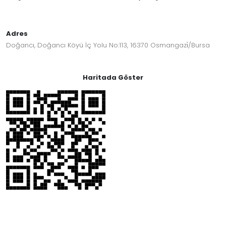
Adres
Doğancı, Doğancı Köyü İç Yolu No:113, 16370 Osmangazi̇/Bursa
Haritada Göster