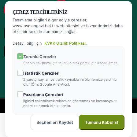
ÇEREZ TERCIHLERINIZ
Tanımlama bilgileri diğer adıyla çerezler,
www.osmangazi.bel.tr web sitesini ve hizmetlerimizi daha
etkili bir şekilde sunmamızı sağlar.
Detaylı bilgi için
KVKK Gizlilik Politikası
.
Zorunlu Çerezler
Sitenin çalışması için teknik olarak gereklidir. Kapatılamaz.
İstatistik Çerezleri
Ziyaretçi sayıları ve trafik kaynaklarını ölçmemize yardımcı
olur (Örn: Google Analytics).
Pazarlama Çerezleri
İlginizi çekebilecek reklamları göstermek ve kampanyaları
- Powered by Teracity
optimize etmek için kullanılır.
2026 © Osmangazi Belediyesi Tüm hakları saklıdır
Seçilenleri Kaydet
Tümünü Kabul Et