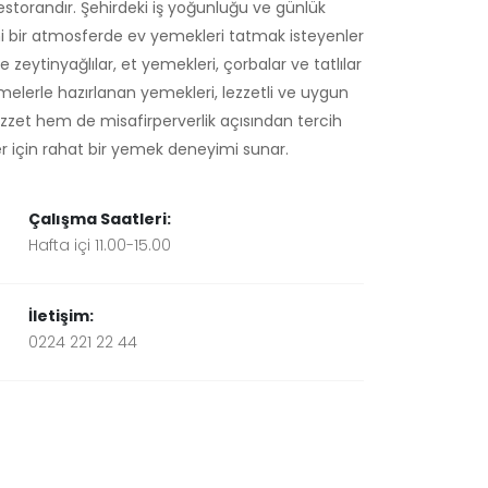
restorandır. Şehirdeki iş yoğunluğu ve günlük
 bir atmosferde ev yemekleri tatmak isteyenler
eytinyağlılar, et yemekleri, çorbalar ve tatlılar
melerle hazırlanan yemekleri, lezzetli ve uygun
ezzet hem de misafirperverlik açısından tercih
ler için rahat bir yemek deneyimi sunar.
Çalışma Saatleri:
Hafta içi 11.00-15.00
İletişim:
0224 221 22 44