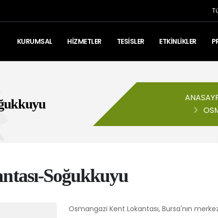
T
KURUMSAL
HİZMETLER
TESİSLER
ETKİNLİKLER
P
ANASAY
oğukkuyu
OSM
ntası-Soğukkuyu
Osmangazi Kent Lokantası, Bursa'nın merkezi