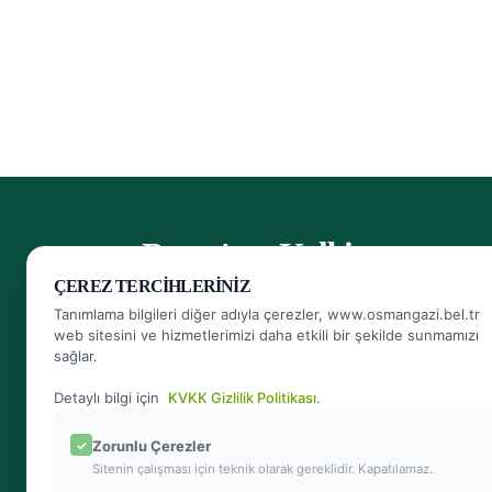
- Bursa'nın Kalbi
ÇEREZ TERCIHLERINIZ
Herkese Ulaşan, Herkesin Ulaşabildiği Belediye
Tanımlama bilgileri diğer adıyla çerezler, www.osmangazi.bel.tr
web sitesini ve hizmetlerimizi daha etkili bir şekilde sunmamızı
sağlar.
Bizi arayın
444 16 01
Detaylı bilgi için
KVKK Gizlilik Politikası
.
Zorunlu Çerezler
Sitenin çalışması için teknik olarak gereklidir. Kapatılamaz.
Bize yazın