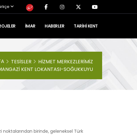
ürkçe
ROJELER
İMAR
HABERLER
TARIHI KENT
FA
TESISLER
HIZMET MERKEZLERIMIZ
ANGAZI KENT LOKANTASI-SOĞUKKUYU
 noktalarından birinde, geleneksel Türk