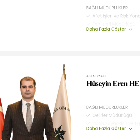
BAĞLI MÜDÜRLÜKLER
Afet İşleri ve Risk Yö
Fen İşleri Müdürlüğü
Daha Fazla Göster
Park ve Bahçeler Müd
ADI SOYADI
Hüseyin Eren H
BAĞLI MÜDÜRLÜKLER
Gelirler Müdürlüğü
İnsan Kaynakları ve E
Daha Fazla Göster
İşletme ve İştirakler 
Mali Hizmetler Müdür