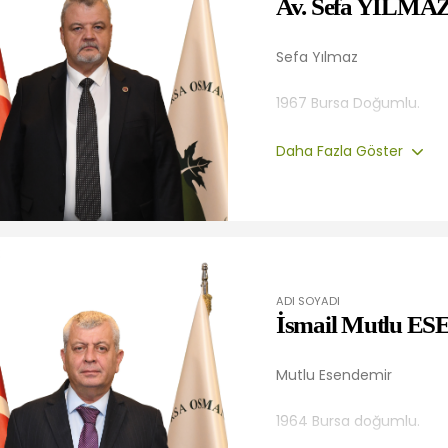
Av. Sefa YILMA
Sefa Yılmaz
1967 Bursa Doğumlu.
Daha Fazla Göster
Avukat; Marmara Üniversit
32 Yıl serbest avukatlık y
Belediyelerinde avukatlı
ADI SOYADI
1994–1999/2019-2024 Yıl
İsmail Mutlu 
üyesi olarak görev yaptı.
Mutlu Esendemir
Yılmaz, evli ve 1 çocuk ba
1964 Bursa doğumlu.