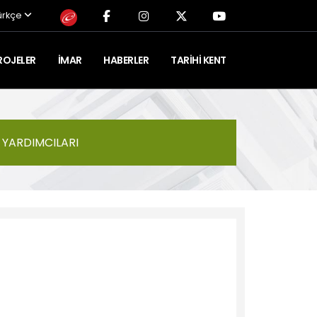
ürkçe
ROJELER
İMAR
HABERLER
TARIHI KENT
 YARDIMCILARI