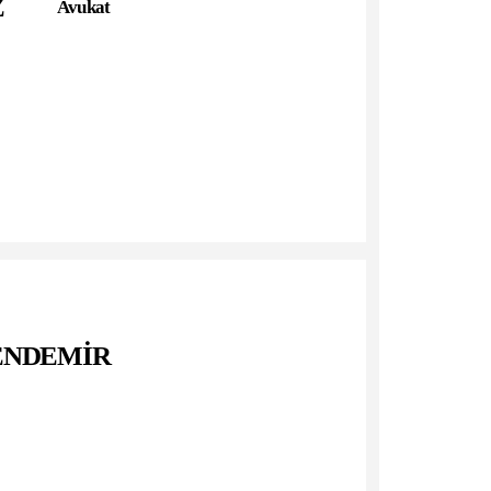
Z
Avukat
esi Hukuk Fakültesini bitirdi.
aptı. 12 Yıl süresince Görükle ve Yenisölöz
k görevinde bulundu.
ları arasında Osmangazi Belediye Meclis
ESENDEMİR
basıdır.