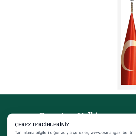
- Bursa'nın Kalbi
ÇEREZ TERCIHLERINIZ
Herkese Ulaşan, Herkesin Ulaşabildiği Belediye
Tanımlama bilgileri diğer adıyla çerezler, www.osmangazi.bel.tr