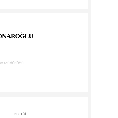
rulu Müdürlüğü
 TONAROĞLU
me Müdürlüğü
dürlüğü
dürlüğü
MESLEĞI