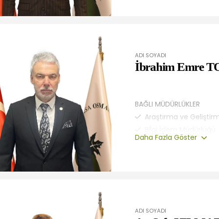
Rehberlik ve Teftiş Ku
Yazı İşleri Müdürlüğü
ADI SOYADI
İbrahim Emre
BAĞLI MÜDÜRLÜKLER
Araştırma ve Geliştir
Bilgi İşlem Müdürlüğü
Daha Fazla Göster
Destek Hizmetleri Mü
Strateji Geliştirme Mü
ADI SOYADI