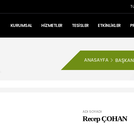
T
KURUMSAL
HİZMETLER
TESİSLER
ETKİNLİKLER
P
ANASAYFA
BAŞKAN
ADI SOYADI
Recep ÇOHAN