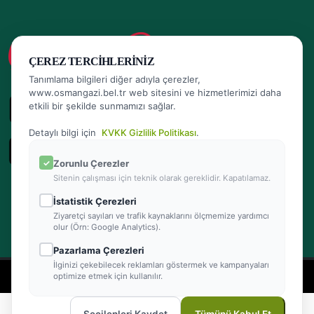
ÇEREZ TERCIHLERINIZ
Tanımlama bilgileri diğer adıyla çerezler,
www.osmangazi.bel.tr web sitesini ve hizmetlerimizi daha
etkili bir şekilde sunmamızı sağlar.
Detaylı bilgi için
KVKK Gizlilik Politikası
.
Zorunlu Çerezler
Sitenin çalışması için teknik olarak gereklidir. Kapatılamaz.
İstatistik Çerezleri
Ziyaretçi sayıları ve trafik kaynaklarını ölçmemize yardımcı
olur (Örn: Google Analytics).
Pazarlama Çerezleri
İlginizi çekebilecek reklamları göstermek ve kampanyaları
- Powered by Teracity
optimize etmek için kullanılır.
2026 © Osmangazi Belediyesi Tüm hakları saklıdır